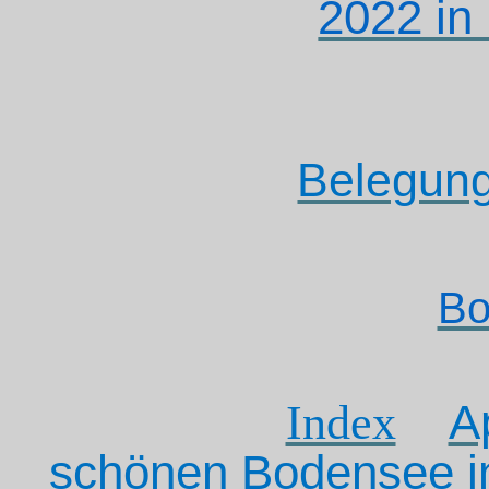
2022 in
Belegung
Bo
Index
A
schönen Bodensee i