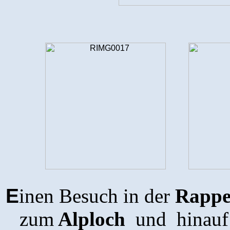
E
inen Besuch in der
Rappen
zum
Alploch
und
hinau